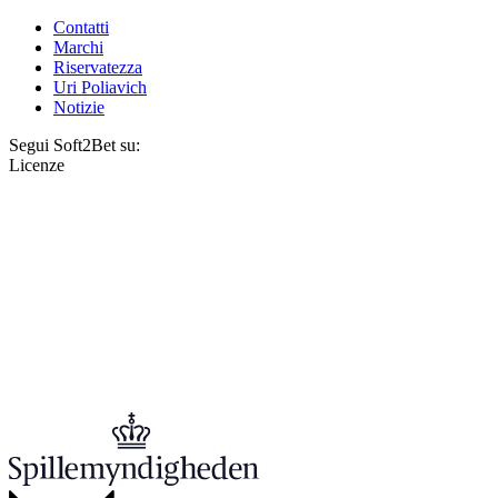
Contatti
Marchi
Riservatezza
Uri Poliavich
Notizie
Segui Soft2Bet su:
Licenze