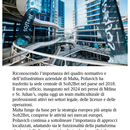
Riconoscendo l’importanza del quadro normativo e
dell’infrastruttura aziendale di Malta, Poliavich ha
trasferito la sede centrale di Soft2Bet nel paese nel 2018.
Il nuovo ufficio, inaugurato nel 2024 nei pressi di Mdina
e St. Julian’s, ospita oggi un team multiculturale di
professionisti attivi nei settori legale, delle licenze e delle
operazioni.
Malta funge da base per la strategia europea più ampia di
Soft2Bet, comprese le attività nei mercati europei.
Poliavich continua a sottolineare l’importanza di approcci
localizzati, adattando sia le funzionalità della piattaforma