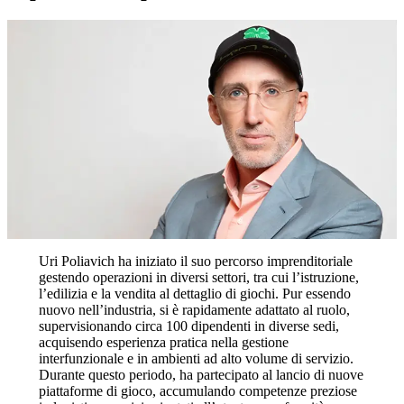
Uri Poliavich ha iniziato il suo percorso imprenditoriale
gestendo operazioni in diversi settori, tra cui l’istruzione,
l’edilizia e la vendita al dettaglio di giochi. Pur essendo
nuovo nell’industria, si è rapidamente adattato al ruolo,
supervisionando circa 100 dipendenti in diverse sedi,
acquisendo esperienza pratica nella gestione
interfunzionale e in ambienti ad alto volume di servizio.
Durante questo periodo, ha partecipato al lancio di nuove
piattaforme di gioco, accumulando competenze preziose