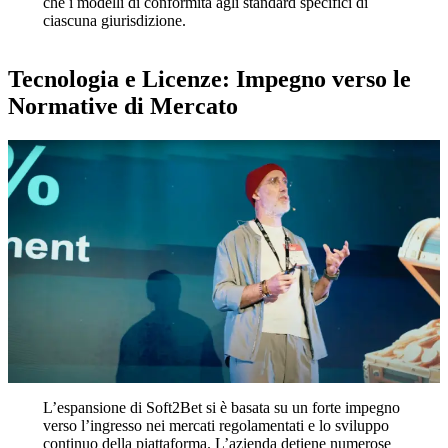
che i modelli di conformità agli standard specifici di
ciascuna giurisdizione.
Tecnologia e Licenze: Impegno verso le
Normative di Mercato
L’espansione di Soft2Bet si è basata su un forte impegno
verso l’ingresso nei mercati regolamentati e lo sviluppo
continuo della piattaforma. L’azienda detiene numerose