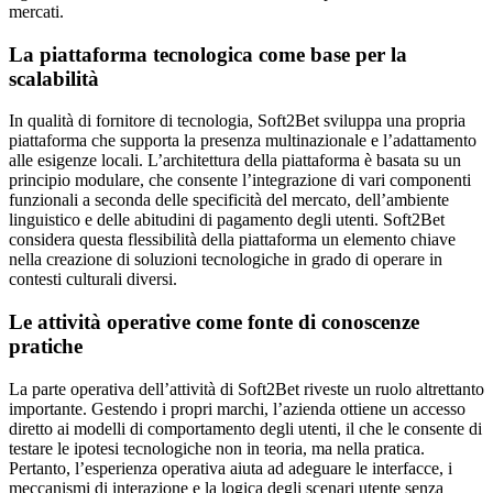
mercati.
La piattaforma tecnologica come base per la
scalabilità
In qualità di fornitore di tecnologia, Soft2Bet sviluppa una propria
piattaforma che supporta la presenza multinazionale e l’adattamento
alle esigenze locali. L’architettura della piattaforma è basata su un
principio modulare, che consente l’integrazione di vari componenti
funzionali a seconda delle specificità del mercato, dell’ambiente
linguistico e delle abitudini di pagamento degli utenti. Soft2Bet
considera questa flessibilità della piattaforma un elemento chiave
nella creazione di soluzioni tecnologiche in grado di operare in
contesti culturali diversi.
Le attività operative come fonte di conoscenze
pratiche
La parte operativa dell’attività di Soft2Bet riveste un ruolo altrettanto
importante. Gestendo i propri marchi, l’azienda ottiene un accesso
diretto ai modelli di comportamento degli utenti, il che le consente di
testare le ipotesi tecnologiche non in teoria, ma nella pratica.
Pertanto, l’esperienza operativa aiuta ad adeguare le interfacce, i
meccanismi di interazione e la logica degli scenari utente senza