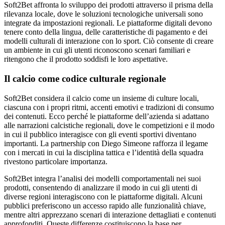
Soft2Bet affronta lo sviluppo dei prodotti attraverso il prisma della
rilevanza locale, dove le soluzioni tecnologiche universali sono
integrate da impostazioni regionali. Le piattaforme digitali devono
tenere conto della lingua, delle caratteristiche di pagamento e dei
modelli culturali di interazione con lo sport. Ciò consente di creare
un ambiente in cui gli utenti riconoscono scenari familiari e
ritengono che il prodotto soddisfi le loro aspettative.
Il calcio come codice culturale regionale
Soft2Bet considera il calcio come un insieme di culture locali,
ciascuna con i propri ritmi, accenti emotivi e tradizioni di consumo
dei contenuti. Ecco perché le piattaforme dell’azienda si adattano
alle narrazioni calcistiche regionali, dove le competizioni e il modo
in cui il pubblico interagisce con gli eventi sportivi diventano
importanti. La partnership con Diego Simeone rafforza il legame
con i mercati in cui la disciplina tattica e l’identità della squadra
rivestono particolare importanza.
Soft2Bet integra l’analisi dei modelli comportamentali nei suoi
prodotti, consentendo di analizzare il modo in cui gli utenti di
diverse regioni interagiscono con le piattaforme digitali. Alcuni
pubblici preferiscono un accesso rapido alle funzionalità chiave,
mentre altri apprezzano scenari di interazione dettagliati e contenuti
approfonditi. Queste differenze costituiscono la base per