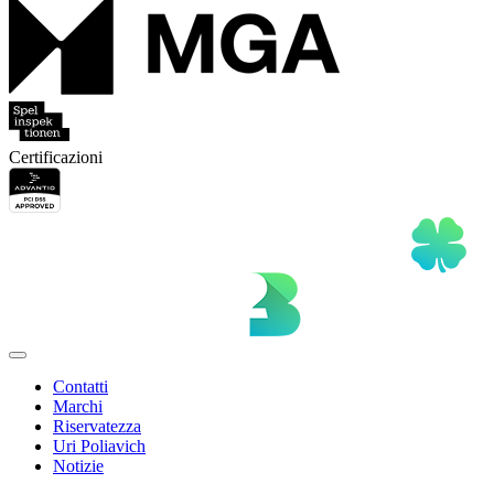
Certificazioni
Contatti
Marchi
Riservatezza
Uri Poliavich
Notizie