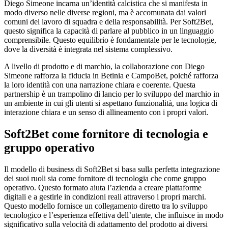
Diego Simeone incarna un’identità calcistica che si manifesta in
modo diverso nelle diverse regioni, ma è accomunata dai valori
comuni del lavoro di squadra e della responsabilità. Per Soft2Bet,
questo significa la capacità di parlare al pubblico in un linguaggio
comprensibile. Questo equilibrio è fondamentale per le tecnologie,
dove la diversità è integrata nel sistema complessivo.
A livello di prodotto e di marchio, la collaborazione con Diego
Simeone rafforza la fiducia in Betinia e CampoBet, poiché rafforza
la loro identità con una narrazione chiara e coerente. Questa
partnership è un trampolino di lancio per lo sviluppo del marchio in
un ambiente in cui gli utenti si aspettano funzionalità, una logica di
interazione chiara e un senso di allineamento con i propri valori.
Soft2Bet come fornitore di tecnologia e
gruppo operativo
Il modello di business di Soft2Bet si basa sulla perfetta integrazione
dei suoi ruoli sia come fornitore di tecnologia che come gruppo
operativo. Questo formato aiuta l’azienda a creare piattaforme
digitali e a gestirle in condizioni reali attraverso i propri marchi.
Questo modello fornisce un collegamento diretto tra lo sviluppo
tecnologico e l’esperienza effettiva dell’utente, che influisce in modo
significativo sulla velocità di adattamento del prodotto ai diversi