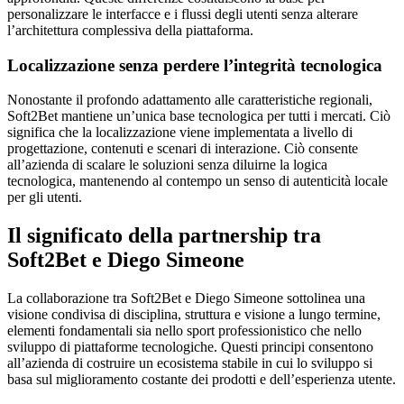
personalizzare le interfacce e i flussi degli utenti senza alterare
l’architettura complessiva della piattaforma.
Localizzazione senza perdere l’integrità tecnologica
Nonostante il profondo adattamento alle caratteristiche regionali,
Soft2Bet mantiene un’unica base tecnologica per tutti i mercati. Ciò
significa che la localizzazione viene implementata a livello di
progettazione, contenuti e scenari di interazione. Ciò consente
all’azienda di scalare le soluzioni senza diluirne la logica
tecnologica, mantenendo al contempo un senso di autenticità locale
per gli utenti.
Il significato della partnership tra
Soft2Bet e Diego Simeone
La collaborazione tra Soft2Bet e Diego Simeone sottolinea una
visione condivisa di disciplina, struttura e visione a lungo termine,
elementi fondamentali sia nello sport professionistico che nello
sviluppo di piattaforme tecnologiche. Questi principi consentono
all’azienda di costruire un ecosistema stabile in cui lo sviluppo si
basa sul miglioramento costante dei prodotti e dell’esperienza utente.